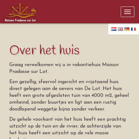
Togg
navi
Over het huis
Graag verwelkomen wij u in vakantiehuis Maison
Pradasse sur Lot.
Een gezellig, sfeervol ingericht en vrijstaand huis
direct gelegen aan de oevers van De Lot. Het huis
heeft een grote afgesloten tuin van 4000 m2, geheel
omheind, zonder buurtjes en ligt aan een rustig
doodlopend weggetje bijna zonder verkeer.
De gehele voorkant van het huis heeft een prachtig
uitzicht op de tuin en de rivier, de achterzijde van
het huis heeft een uitzicht op de vele mooie