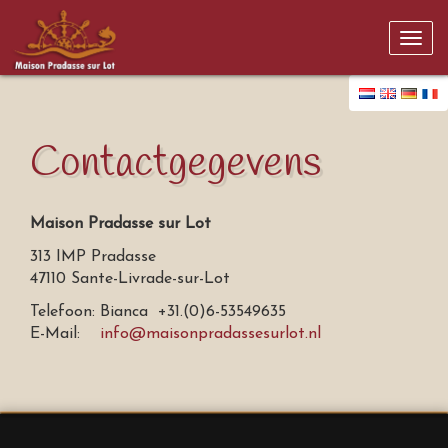
Togg
navi
Contactgegevens
Maison Pradasse sur Lot
313 IMP Pradasse
47110 Sante-Livrade-sur-Lot
Telefoon: Bianca +31.(0)6-53549635
E-Mail:
info@maisonpradassesurlot.nl